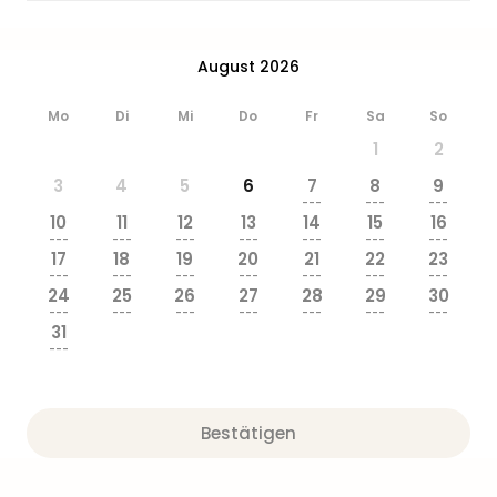
August 2026
Mo
Di
Mi
Do
Fr
Sa
So
1
2
3
4
5
6
7
8
9
---
---
---
10
11
12
13
14
15
16
---
---
---
---
---
---
---
17
18
19
20
21
22
23
---
---
---
---
---
---
---
24
25
26
27
28
29
30
---
---
---
---
---
---
---
31
---
Bestätigen