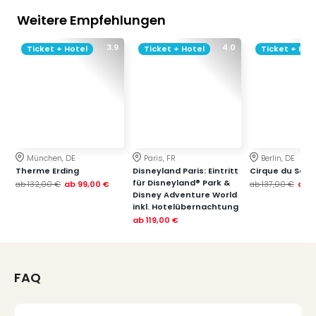
Weitere Empfehlungen
3.9
4.0
Ticket + Hotel
Ticket + Hotel
Ticket + Hot
München, DE
Paris, FR
Berlin, DE
Therme Erding
Disneyland Paris: Eintritt
Cirque du Soleil
für Disneyland® Park &
ab
132,00 €
ab
99,00 €
ab
137,00 €
ab
1
Disney Adventure World
inkl. Hotelübernachtung
ab
119,00 €
FAQ