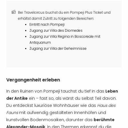
Bei Travelcircus buchst du ein Pompeji Plus Ticket und
erhältst damit Zutritt zu folgenden Bereichen:
Eintritt nach Pompeji
Zugang zur Villa des Diomedes
Zugang zur Villa Regina in Boscoreale mit
Antiquarium
Zugang zur Villa der Geheimnisse
Vergangenheit erleben
In den Ruinen von Pompeji tauchst du tief in das
Leben
der Antike
ein – fast so, als wärst du selbst Teil davon.
Du entdeckst luxuriöse Wohnhäuser wie das
Haus des
Fauns
mit aufwendig gestalteten Innenhöfen und
kunstvollen Bodenmosaiken, darunter das
berühmte
Alexander-Mosaik
. In den Thermen erkennst du die