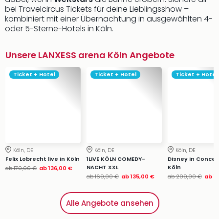
bei Travelcircus Tickets für deine Lieblingsshow –
kombiniert mit einer Übernachtung in ausgewählten 4-
oder 5-Sterne-Hotels in Köln.
Unsere LANXESS arena Köln Angebote
Ticket + Hotel
Ticket + Hotel
Ticket + Hotel
Köln, DE
Köln, DE
Köln, DE
Felix Lobrecht live in Köln
1LIVE KÖLN COMEDY-
Disney in Concert
NACHT XXL
Köln
ab
170,00 €
ab
136,00 €
ab
169,00 €
ab
135,00 €
ab
209,00 €
ab
1
Alle Angebote ansehen