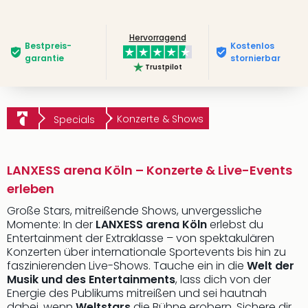
Hervorragend
Bestpreis­
Kostenlos
garantie
stornierbar
Trustpilot
Konzerte & Shows
Specials
LANXESS arena Köln – Konzerte & Live-Events
erleben
Große Stars, mitreißende Shows, unvergessliche
Momente: In der
LANXESS arena Köln
erlebst du
Entertainment der Extraklasse – von spektakulären
Konzerten über internationale Sportevents bis hin zu
faszinierenden Live-Shows. Tauche ein in die
Welt der
Musik und des Entertainments
, lass dich von der
Energie des Publikums mitreißen und sei hautnah
dabei, wenn
Weltstars
die Bühne erobern. Sichere dir