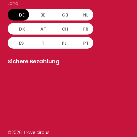
Land
DE
BE
GB
NL
DK
AT
CH
FR
ES
IT
PL
PT
Sichere Bezahlung
©
2026
, Travelcircus