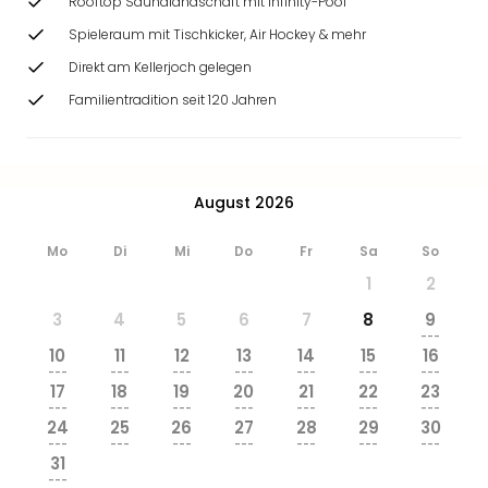
Rooftop Saunalandschaft mit Infinity-Pool
Spieleraum mit Tischkicker, Air Hockey & mehr
Direkt am Kellerjoch gelegen
Familientradition seit 120 Jahren
August 2026
Mo
Di
Mi
Do
Fr
Sa
So
1
2
3
4
5
6
7
8
9
---
10
11
12
13
14
15
16
---
---
---
---
---
---
---
17
18
19
20
21
22
23
---
---
---
---
---
---
---
24
25
26
27
28
29
30
---
---
---
---
---
---
---
31
---