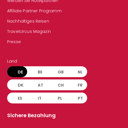
Werden Sie Hotelpartner!
Affiliate Partner Programm
Nachhaltiges Reisen
Travelcircus Magazin
Presse
Land
DE
BE
GB
NL
DK
AT
CH
FR
ES
IT
PL
PT
Sichere Bezahlung