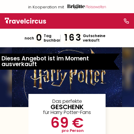
in Kooperation mit
0
1
6
3
Tag
Gutscheine
noch
buchbar
verkauft
Dieses Angebot ist im Moment
ausverkauft
Das perfekte
GESCHENK
für Harry Potter-Fans
69 €
pro Person