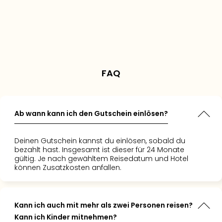
us
Ihren Aufenthalt und
ere Harry Potter-
verschiedenen
ich
Paket bei
ert – vom
s
profitieren Sie von
Harry Potter™: Die
weiteren Hotels
Personen sehen sich das
 und
cus
 zu den
itionen für Kinder.
erkategorien.
ng in Dresden
Angebot gerade an
cus hat
 habe.
ef alles
lles
l war top
os. Die
aket
wenige
ven
t. Nach
 vom
 und die
FAQ
ltungsort
gsvollen
ften
 Die
allationen
nnten wir
ng selbst
ich
lichen
größer
in die
Ab wann kann ich den Gutschein einlösen?
er
 Harry
en.
uckender
ezogen.
h
tet –
Deinen Gutschein kannst du einlösen, sobald du
 wieder
s die
ng für
bezahlt hast. Insgesamt ist dieser für 24 Monate
chen
!“
gültig. Je nach gewähltem Reisedatum und Hotel
 haben
können Zusatzkosten anfallen.
al
t.“
Kann ich auch mit mehr als zwei Personen reisen?
Kann ich Kinder mitnehmen?