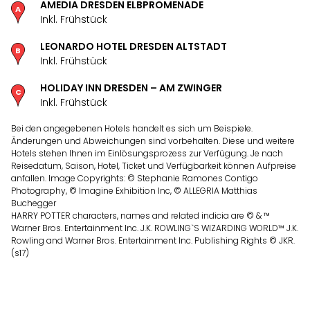
AMEDIA DRESDEN ELBPROMENADE
Inkl. Frühstück
LEONARDO HOTEL DRESDEN ALTSTADT
Inkl. Frühstück
HOLIDAY INN DRESDEN – AM ZWINGER
Inkl. Frühstück
Bei den angegebenen Hotels handelt es sich um Beispiele.
Änderungen und Abweichungen sind vorbehalten. Diese und weitere
Hotels stehen Ihnen im Einlösungsprozess zur Verfügung. Je nach
Reisedatum, Saison, Hotel, Ticket und Verfügbarkeit können Aufpreise
anfallen. Image Copyrights: © Stephanie Ramones Contigo
Photography, © Imagine Exhibition Inc, © ALLEGRIA Matthias
Buchegger
HARRY POTTER characters, names and related indicia are © & ™
Warner Bros. Entertainment Inc. J.K. ROWLING`S WIZARDING WORLD™ J.K.
Rowling and Warner Bros. Entertainment Inc. Publishing Rights © JKR.
(s17)