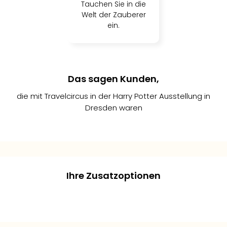
Tauchen Sie in die
Welt der Zauberer
ein.
Das sagen Kunden,
die mit Travelcircus in der Harry Potter Ausstellung in
Dresden waren
Sophie
Jonas
Laura
er
L.
R.
M.
2
Ihre Zusatzoptionen
ionen
te schon
tellung
6
6
/5
/5
sliches
 Harry-
ach
edene
Die
!
llent
 gut
+
+
+
ende
äre der
ung und
cus hat
ung war
oh, dass
er