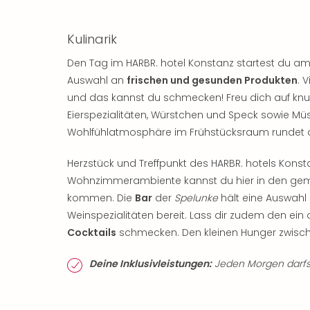
Kulinarik
Den Tag im HARBR. hotel Konstanz startest du a
Auswahl an
frischen und gesunden Produkten
. 
und das kannst du schmecken! Freu dich auf knus
Eierspezialitäten, Würstchen und Speck sowie Mü
Wohlfühlatmosphäre im Frühstücksraum rundet
Herzstück und Treffpunkt des HARBR. hotels Konsta
Wohnzimmerambiente kannst du hier in den gemü
kommen. Die
Bar
der
Spelunke
hält eine Auswahl 
Weinspezialitäten bereit. Lass dir zudem den ei
Cocktails
schmecken. Den kleinen Hunger zwische
Deine Inklusivleistungen:
Jeden Morgen darfst