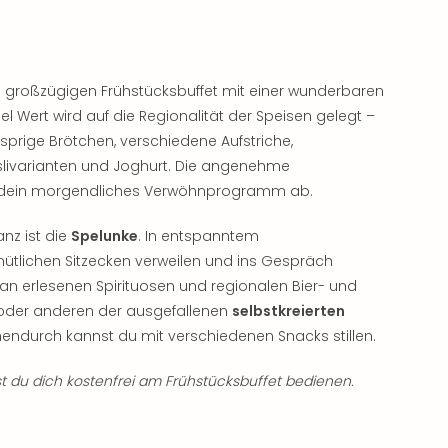
m großzügigen Frühstücksbuffet mit einer wunderbaren
Viel Wert wird auf die Regionalität der Speisen gelegt –
prige Brötchen, verschiedene Aufstriche,
slivarianten und Joghurt. Die angenehme
 dein morgendliches Verwöhnprogramm ab.
nz ist die
Spelunke
. In entspanntem
tlichen Sitzecken verweilen und ins Gespräch
an erlesenen Spirituosen und regionalen Bier- und
n oder anderen der ausgefallenen
selbstkreierten
ndurch kannst du mit verschiedenen Snacks stillen.
 du dich kostenfrei am Frühstücksbuffet bedienen.