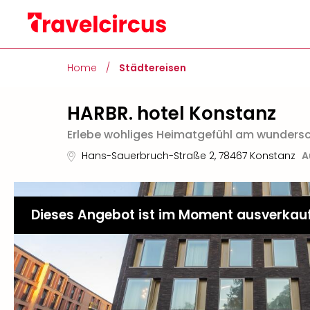
Home
/
Städtereisen
HARBR. hotel Konstanz
Erlebe wohliges Heimatgefühl am wunder
Hans-Sauerbruch-Straße 2
,
78467
Konstanz
A
Dieses Angebot ist im Moment ausverkau