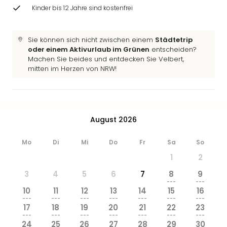
Kinder bis 12 Jahre sind kostenfrei
Sie können sich nicht zwischen einem
Städtetrip
oder einem Aktivurlaub im Grünen
entscheiden?
Machen Sie beides und entdecken Sie Velbert,
mitten im Herzen von NRW!
August 2026
Mo
Di
Mi
Do
Fr
Sa
So
1
2
3
4
5
6
7
8
9
---
---
10
11
12
13
14
15
16
---
---
---
---
---
---
---
17
18
19
20
21
22
23
---
---
---
---
---
---
---
24
25
26
27
28
29
30