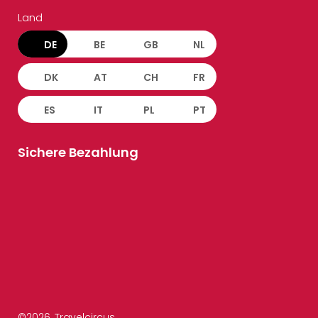
Land
DE
BE
GB
NL
DK
AT
CH
FR
ES
IT
PL
PT
Sichere Bezahlung
©
2026
, Travelcircus