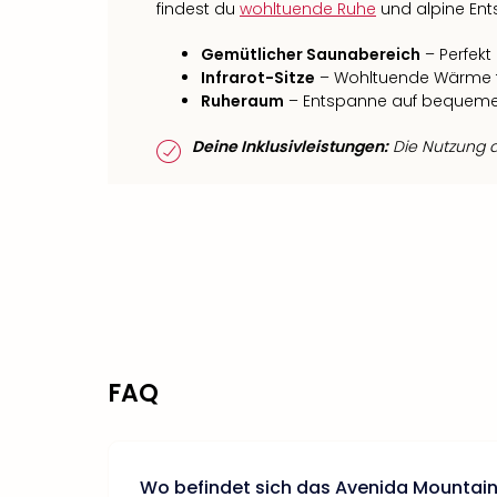
findest du
wohltuende Ruhe
und alpine En
Gemütlicher Saunabereich
– Perfek
Infrarot-Sitze
– Wohltuende Wärme f
Ruheraum
– Entspanne auf bequemen
Deine Inklusivleistungen:
Die Nutzung de
FAQ
Wo befindet sich das Avenida Mountai