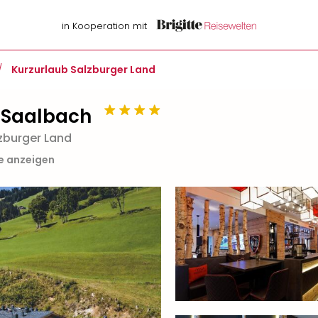
in Kooperation mit
/
Kurzurlaub Salzburger Land
 Saalbach
lzburger Land
te anzeigen