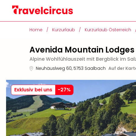
Home
/
Kurzurlaub
/
Kurzurlaub Österreich
Avenida Mountain Lodges
Alpine Wohlfühlauszeit mit Bergblick im Sa
Neuhäuslweg 60
,
5753
Saalbach
Auf der Kar
Exklusiv bei uns
-
27
%